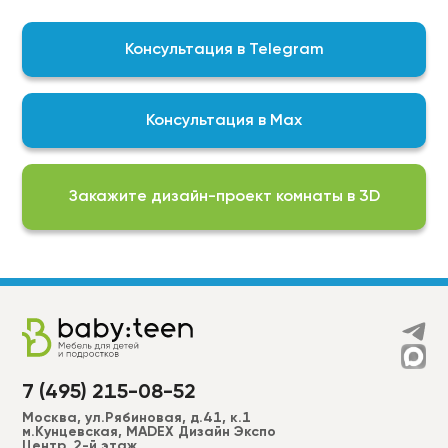
контроль качества выпускаемой нами продукции
гарантирует, что мы изготавливаем
Консультация в Telegram
качественный продукт
На выбор доступны актуальные подборки
цветов, фактур и финишных покрытий для
Консультация в Max
реализации любой задумки:
Фурнитура BLUM\DTC;
ЛДСП EGGER;
Закажите дизайн-проект комнаты в 3D
Пластики ALVIC, CLEAF, FENIX, AGT, EVOGLOSS и др.
МДФ в эмали (RAL, NCS –2050 цветов) более 50
вариантов фрезеровки для фасадов + фрезеровки
по индивидуальным эскизам;
Широкий ассортимент ручек, а также без ручек
“push to open”.
7 (495) 215-08-52
Москва, ул.Рябиновая, д.41, к.1
м.Кунцевская, MADEX Дизайн Экспо
Центр, 2-й этаж