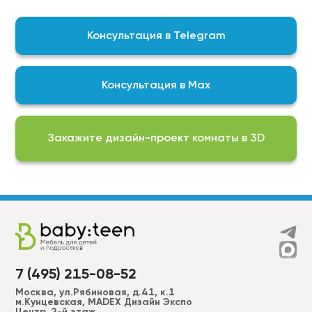
контроль качества выпускаемой нами продукции
гарантирует, что мы изготавливаем
Консультация в Telegram
качественный продукт
На выбор доступны актуальные подборки
цветов, фактур и финишных покрытий для
Консультация в Max
реализации любой задумки:
Фурнитура BLUM\DTC;
ЛДСП EGGER;
Закажите дизайн-проект комнаты в 3D
Пластики ALVIC, CLEAF, FENIX, AGT, EVOGLOSS и др.
МДФ в эмали (RAL, NCS –2050 цветов) более 50
вариантов фрезеровки для фасадов + фрезеровки
по индивидуальным эскизам;
Широкий ассортимент ручек, а также без ручек
“push to open”.
7 (495) 215-08-52
Москва, ул.Рябиновая, д.41, к.1
м.Кунцевская, MADEX Дизайн Экспо