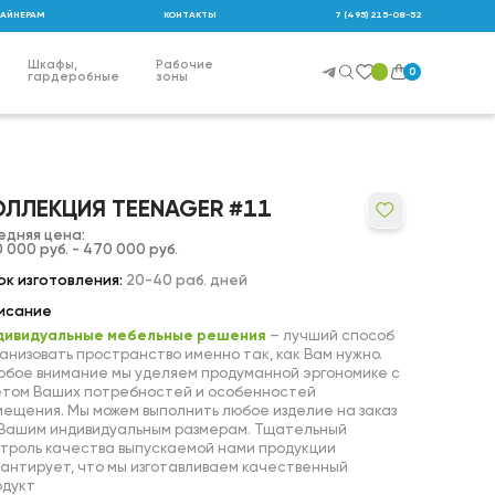
АЙНЕРАМ
КОНТАКТЫ
7 (495) 215-08-52
Шкафы,
Рабочие
0
гардеробные
зоны
ОЛЛЕКЦИЯ TEENAGER #11
едняя цена:
 000 руб. - 470 000 руб.
к изготовления:
20-40 раб. дней
исание
дивидуальные мебельные решения
– лучший способ
анизовать пространство именно так, как Вам нужно.
обое внимание мы уделяем продуманной эргономике с
етом Ваших потребностей и особенностей
ещения. Мы можем выполнить любое изделие на заказ
 Вашим индивидуальным размерам. Тщательный
троль качества выпускаемой нами продукции
антирует, что мы изготавливаем качественный
одукт