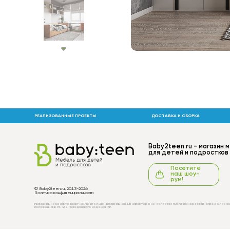
РЕАЛИЗОВАННЫЕ ПРОЕКТЫ
ДОСТАВКА И СБОРКА
Baby2teen.ru - магазин 
для детей и подростков
Посетите
наш шоу-
рум!
© Baby2teen.ru, 2013-2026
Политика конфиденциальности
Информация на сайте носит исключительно информационный характер и не является публичной офертой, определяемо
положениями ст. 437 Гражданского кодекса РФ.