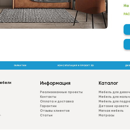
На
фа
РАС
зад
Фу
ЛД
Пла
МДФ
фре
эск
ГАРАНТИИ
КОНСУЛЬТАЦИЯ И ПРОЕКТ 3D
ДИЗ
Шир
ope
мебели
Информация
Каталог
Реализованные проекты
Мебель для девоч
Контакты
Мебель для мальч
Оплата и доставка
Мебель для подр
Гарантии
Детские кровати
Отзывы клиентов
Мягкая мебель
Статьи
Матрасы
й