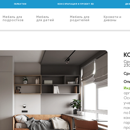
ГАРАНТИИ
КОНСУЛЬТАЦИЯ И ПРОЕКТ 3D
ДИЗ
Мебель для
Мебель
Мебель для
Кровати и
подростков
для детей
родителей
диваны
К
Ср
230
Сро
Оп
Ин
орг
Ос
уч
пом
по
кон
гар
пр