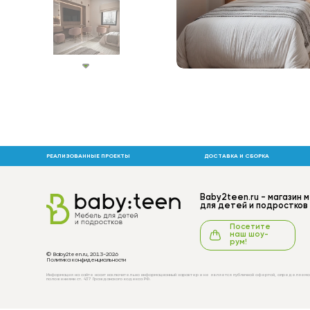
РЕАЛИЗОВАННЫЕ ПРОЕКТЫ
ДОСТАВКА И СБОРКА
Baby2teen.ru - магазин 
для детей и подростков
Посетите
наш шоу-
рум!
© Baby2teen.ru, 2013-2026
Политика конфиденциальности
Информация на сайте носит исключительно информационный характер и не является публичной офертой, определяемо
положениями ст. 437 Гражданского кодекса РФ.