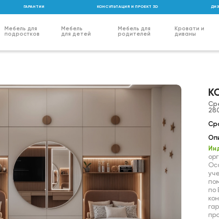
ГАРАНТИИ
КОНСУЛЬТАЦИЯ И ПРОЕКТ 3D
ДИЗ
Мебель для
Мебель
Мебель для
Кровати и
подростков
для детей
родителей
диваны
К
Ср
280
Сро
Оп
Ин
орг
Ос
уч
пом
по
кон
гар
пр