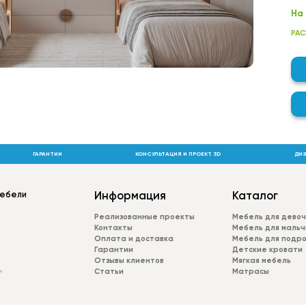
На
фа
РАС
зад
Фу
ЛД
Пла
МДФ
фре
эск
ГАРАНТИИ
КОНСУЛЬТАЦИЯ И ПРОЕКТ 3D
ДИЗ
Шир
ope
мебели
Информация
Каталог
Реализованные проекты
Мебель для девоч
Контакты
Мебель для мальч
Оплата и доставка
Мебель для подр
Гарантии
Детские кровати
Отзывы клиентов
Мягкая мебель
Статьи
Матрасы
й