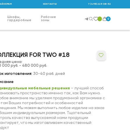
АЙНЕРАМ
КОНТАКТЫ
7 (495) 215-08-52
Шкафы,
Рабочие
0
гардеробные
зоны
ОЛЛЕКЦИЯ FOR TWO #18
едняя цена:
 000 руб. - 480 000 руб.
к изготовления:
30-40 раб. дней
исание
дивидуальные мебельные решения
– лучший способ
анизовать пространство именно так, как Вам нужно.
обое внимание мы уделяем продуманной эргономике с
етом Ваших потребностей и особенностей
ещения. Мы можем выполнить любое изделие на заказ
 Вашим индивидуальным размерам. Тщательный
троль качества выпускаемой нами продукции
антирует, что мы изготавливаем качественный
одукт