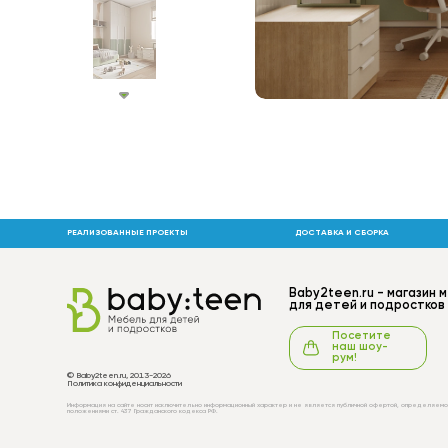
РЕАЛИЗОВАННЫЕ ПРОЕКТЫ
ДОСТАВКА И СБОРКА
Baby2teen.ru - магазин 
для детей и подростков
Посетите
наш шоу-
рум!
© Baby2teen.ru, 2013-2026
Политика конфиденциальности
Информация на сайте носит исключительно информационный характер и не является публичной офертой, определяемо
положениями ст. 437 Гражданского кодекса РФ.