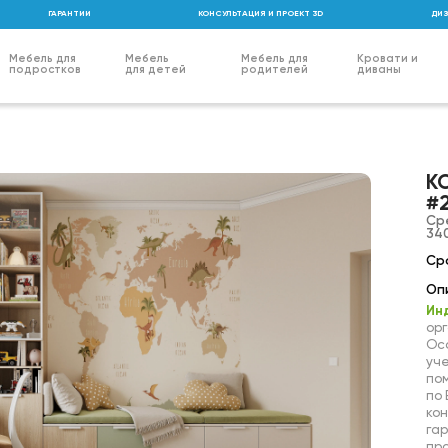
ГАРАНТИИ
КОНСУЛЬТАЦИЯ И ПРОЕКТ 3D
ДИЗ
Мебель для
Мебель
Мебель для
Кровати и
подростков
для детей
родителей
диваны
К
#
Ср
340
Сро
Оп
Ин
орг
Ос
уч
пом
по
кон
гар
пр