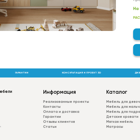
На
фа
РАС
зад
Фу
ЛД
Пла
МДФ
фре
эск
ГАРАНТИИ
КОНСУЛЬТАЦИЯ И ПРОЕКТ 3D
ДИЗ
Шир
ope
мебели
Информация
Каталог
Реализованные проекты
Мебель для девоч
Контакты
Мебель для мальч
Оплата и доставка
Мебель для подр
Гарантии
Детские кровати
Отзывы клиентов
Мягкая мебель
Статьи
Матрасы
й