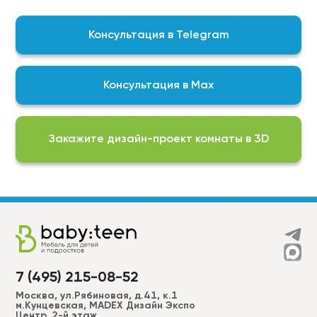
контроль качества выпускаемой нами продукции
гарантирует, что мы изготавливаем
Консультация в Telegram
качественный продукт
На выбор доступны актуальные подборки
цветов, фактур и финишных покрытий для
Консультация в Max
реализации любой задумки:
Фурнитура BLUM\DTC;
ЛДСП EGGER;
Закажите дизайн-проект комнаты в 3D
Пластики ALVIC, CLEAF, FENIX, AGT, EVOGLOSS и др.
МДФ в эмали (RAL, NCS –2050 цветов) более 50
вариантов фрезеровки для фасадов + фрезеровки
по индивидуальным эскизам;
Широкий ассортимент ручек, а также без ручек
“push to open”.
7 (495) 215-08-52
Москва, ул.Рябиновая, д.41, к.1
м.Кунцевская, MADEX Дизайн Экспо
Центр, 2-й этаж