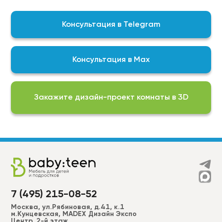
контроль качества выпускаемой нами продукции
гарантирует, что мы изготавливаем
Консультация в Telegram
качественный продукт
На выбор доступны актуальные подборки
цветов, фактур и финишных покрытий для
Консультация в Max
реализации любой задумки:
Фурнитура BLUM\DTC;
ЛДСП EGGER;
Закажите дизайн-проект комнаты в 3D
Пластики ALVIC, CLEAF, FENIX, AGT, EVOGLOSS и др.
МДФ в эмали (RAL, NCS –2050 цветов) более 50
вариантов фрезеровки для фасадов + фрезеровки
по индивидуальным эскизам;
Широкий ассортимент ручек, а также без ручек
“push to open”.
7 (495) 215-08-52
Москва, ул.Рябиновая, д.41, к.1
м.Кунцевская, MADEX Дизайн Экспо
Центр, 2-й этаж