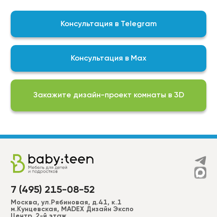
контроль качества выпускаемой нами продукции
гарантирует, что мы изготавливаем
Консультация в Telegram
качественный продукт
На выбор доступны актуальные подборки
цветов, фактур и финишных покрытий для
Консультация в Max
реализации любой задумки:
Фурнитура BLUM\DTC;
ЛДСП EGGER;
Закажите дизайн-проект комнаты в 3D
Пластики ALVIC, CLEAF, FENIX, AGT, EVOGLOSS и др.
МДФ в эмали (RAL, NCS –2050 цветов) более 50
вариантов фрезеровки для фасадов + фрезеровки
по индивидуальным эскизам;
Широкий ассортимент ручек, а также без ручек
“push to open”.
7 (495) 215-08-52
Москва, ул.Рябиновая, д.41, к.1
м.Кунцевская, MADEX Дизайн Экспо
Центр, 2-й этаж