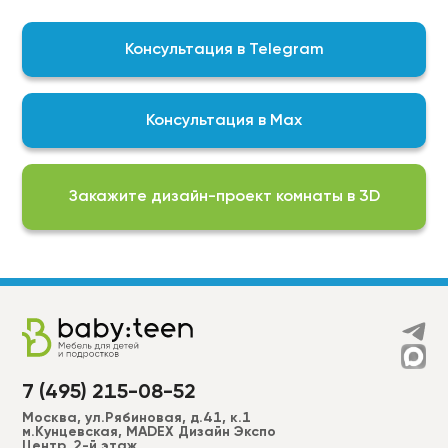
контроль качества выпускаемой нами продукции
гарантирует, что мы изготавливаем
Консультация в Telegram
качественный продукт
На выбор доступны актуальные подборки
цветов, фактур и финишных покрытий для
Консультация в Max
реализации любой задумки:
Фурнитура BLUM\DTC;
ЛДСП EGGER;
Закажите дизайн-проект комнаты в 3D
Пластики ALVIC, CLEAF, FENIX, AGT, EVOGLOSS и др.
МДФ в эмали (RAL, NCS –2050 цветов) более 50
вариантов фрезеровки для фасадов + фрезеровки
по индивидуальным эскизам;
Широкий ассортимент ручек, а также без ручек
“push to open”.
7 (495) 215-08-52
Москва, ул.Рябиновая, д.41, к.1
м.Кунцевская, MADEX Дизайн Экспо
Центр, 2-й этаж