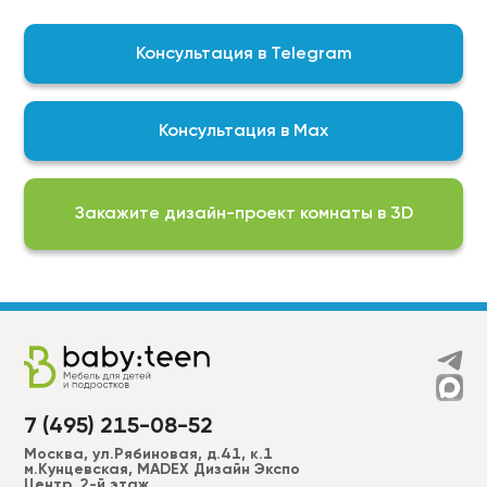
контроль качества выпускаемой нами продукции
гарантирует, что мы изготавливаем
Консультация в Telegram
качественный продукт
На выбор доступны актуальные подборки
цветов, фактур и финишных покрытий для
Консультация в Max
реализации любой задумки:
Фурнитура BLUM\DTC;
ЛДСП EGGER;
Закажите дизайн-проект комнаты в 3D
Пластики ALVIC, CLEAF, FENIX, AGT, EVOGLOSS и др.
МДФ в эмали (RAL, NCS –2050 цветов) более 50
вариантов фрезеровки для фасадов + фрезеровки
по индивидуальным эскизам;
Широкий ассортимент ручек, а также без ручек
“push to open”.
7 (495) 215-08-52
Москва, ул.Рябиновая, д.41, к.1
м.Кунцевская, MADEX Дизайн Экспо
Центр, 2-й этаж