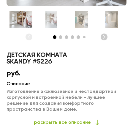
ДЕТСКАЯ КОМНАТА
SKANDY #5226
руб.
Описание
Изготовление эксклюзивной и нестандартной
корпусной и встроенной мебели - лучшее
решение для создания комфортного
пространства в Вашем доме.
Возможности нашей фабрики позволяют нам
раскрыть все описание
делать популярные модели европейской мебели.
Большой выбор цветов и материалов: