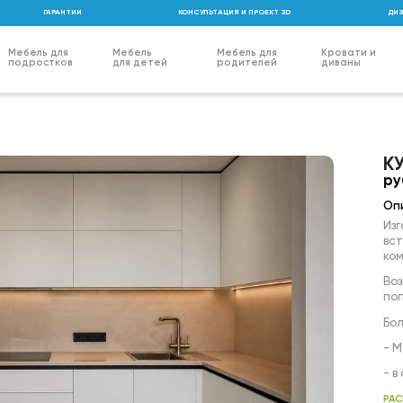
ГАРАНТИИ
КОНСУЛЬТАЦИЯ И ПРОЕКТ 3D
ДИЗ
Мебель для
Мебель
Мебель для
Кровати и
подростков
для детей
родителей
диваны
К
ру
Оп
Изг
вс
ком
Во
по
Бол
- М
- в
про
РАС