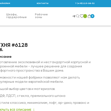
АЙНЕРАМ
КОНТАКТЫ
7 (495) 215-08-52
Шкафы,
Рабочие
0
гардеробные
зоны
УХНЯ #6128
б.
исание
отовление эксклюзивной и нестандартной корпусной и
троенной мебели - лучшее решение для создания
фортного пространства в Вашем доме.
зможности нашей фабрики позволяют нам делать
пулярные модели европейской мебели.
ьшой выбор цветов и материалов:
ДФ, ЛДСП, стекла, премиального шпона
 стиле классика, минимализм, лофт, ар-деко, прованс и
чих;
КРЫТЬ ВСЕ ОПИСАНИЕ