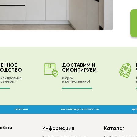
- в
При
меб
Наш
меб
ра
ВЕННОЕ
ДОСТАВИМ И
ВОДСТВО
СМОНТИРУЕМ
дивидуально
В срок
размеры.
и качественно!
ГАРАНТИИ
КОНСУЛЬТАЦИЯ И ПРОЕКТ 3D
ДИЗ
мебели
Информация
Каталог