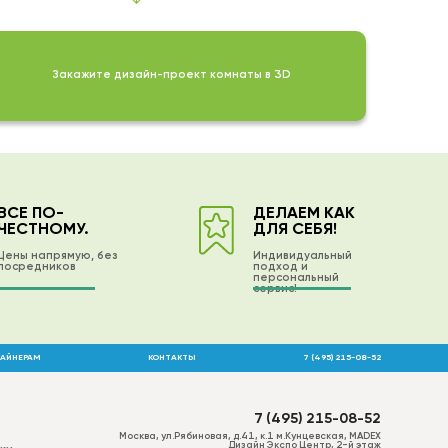
 любом из 5000 цветов из раскладки RAL, RAL D2 и NCS.
 желании вы можете доверить нам комплексную
лировку квартиры, загородного дома.
Закажите дизайн-проект комнаты в 3D
и сотрудники помогут определиться с внешним видом
ели на заказ, разработают проект по индивидуальным
змерам.
ВСЁ ПО-
ДЕЛАЕМ КАК
ЧЕСТНОМУ.
ДЛЯ СЕБЯ!
Цены напрямую, без
Индивидуальный
посредников
подход и
персональный
сервис!
АЙНЕРАМ
КОНТАКТЫ
7 (495) 215-08-52
7 (495) 215-08-52
Москва, ул.Рябиновая, д.41, к.1 м.Кунцевская, MADEX
Дизайн Экспо Центр, 2-й этаж