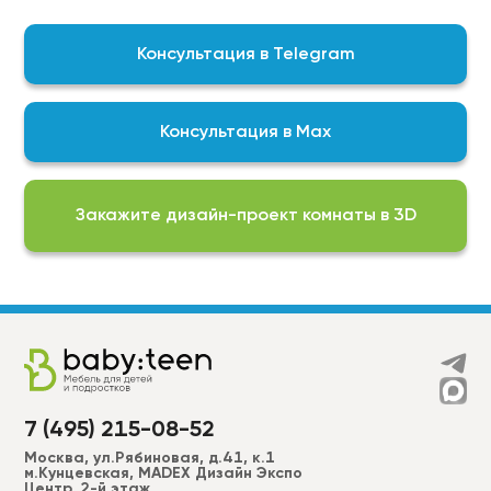
контроль качества выпускаемой нами продукции
гарантирует, что мы изготавливаем
Консультация в Telegram
качественный продукт
На выбор доступны актуальные подборки
цветов, фактур и финишных покрытий для
Консультация в Max
реализации любой задумки:
Фурнитура BLUM\DTC;
ЛДСП EGGER;
Закажите дизайн-проект комнаты в 3D
Пластики ALVIC, CLEAF, FENIX, AGT, EVOGLOSS и др.
МДФ в эмали (RAL, NCS –2050 цветов) более 50
вариантов фрезеровки для фасадов + фрезеровки
по индивидуальным эскизам;
Широкий ассортимент ручек, а также без ручек
“push to open”.
7 (495) 215-08-52
Москва, ул.Рябиновая, д.41, к.1
м.Кунцевская, MADEX Дизайн Экспо
Центр, 2-й этаж